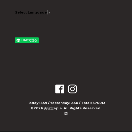
Select Language
▼
Today:
549
/ Yesterday:
240
/ Total:
570013
©2026
美容室apia
. All Rights Reserved.