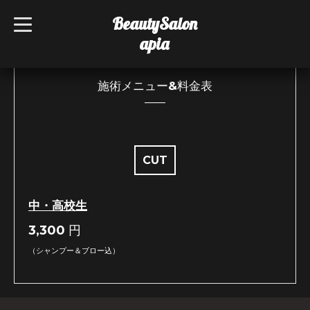
BeautySalon
t
o
apia
g
g
l
e
n
施術メニュー&料金表
a
v
i
g
a
t
i
CUT
o
n
中・高校生
3,300
円
（シャンプー＆ブロー込）